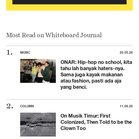
Most Read on Whiteboard Journal
MUSIC
20.05.26
ONAR: Hip-hop no school, kita
tahu lah banyak haters-nya.
Sama juga kayak makanan
atau fashion, pasti ada aja
yang benci.
COLUMN
11.06.26
On Musik Timur: First
Colonized, Then Told to be the
Clown Too