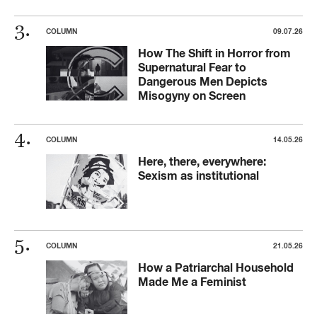
COLUMN
09.07.26
How The Shift in Horror from
Supernatural Fear to
Dangerous Men Depicts
Misogyny on Screen
COLUMN
14.05.26
Here, there, everywhere:
Sexism as institutional
COLUMN
21.05.26
How a Patriarchal Household
Made Me a Feminist