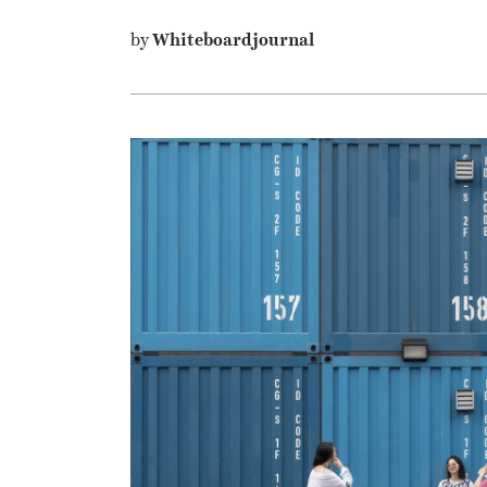
by
Whiteboardjournal