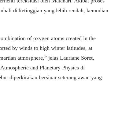
rhenti tereksitasi oleh Matahari. Akibat proses
mbali di ketinggian yang lebih rendah, kemudian
ecombination of oxygen atoms created in the
ted by winds to high winter latitudes, at
 martian atmosphere,” jelas Lauriane Soret,
f Atmospheric and Planetary Physics di
ebut diperkirakan bersinar seterang awan yang