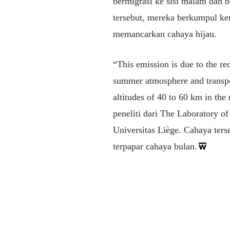
bermigrasi ke sisi malam dan be
tersebut, mereka berkumpul ke
memancarkan cahaya hijau.
“This emission is due to the r
summer atmosphere and transpor
altitudes of 40 to 60 km in the
peneliti dari The Laboratory o
Universitas Liège. Cahaya ters
terpapar cahaya bulan.