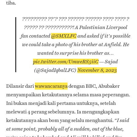
tiba.
????????? ??’? ??? ?????? ?????? ???? ???? ?
????? ?? ??????????!
A Palestinian Liverpool
fan contacted
@SMXLFC
and asked if it’s possible
we could take a photo of his brother at Anfield. He
wanted to surprise his brother as…
pic.twitter.com/UmweRS5iiC
— Sajad
(@SajadIqbalLFC)
November 8, 2023
Dilansir dari
wawancaranya
dengan BBC, Abubaker
menyampaikan ketakutannya selama masa peperangan.
Ini bukan menjadi kali pertama untuknya, setelah
melewati 4 perang sebelumnya. Ia mengungkapkan
ketakutannya akan bom yang selalu menghantui. “
I said
at some point, probably all of a sudden, out of the blue,