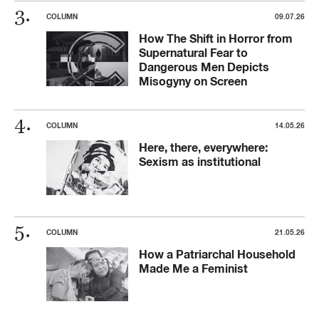
COLUMN
09.07.26
How The Shift in Horror from
Supernatural Fear to
Dangerous Men Depicts
Misogyny on Screen
COLUMN
14.05.26
Here, there, everywhere:
Sexism as institutional
COLUMN
21.05.26
How a Patriarchal Household
Made Me a Feminist