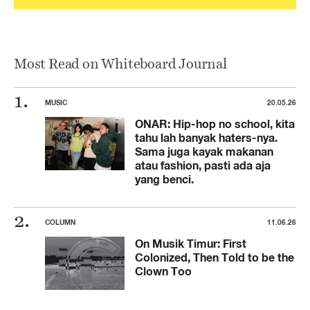
Most Read on Whiteboard Journal
MUSIC
20.05.26
ONAR: Hip-hop no school, kita
tahu lah banyak haters-nya.
Sama juga kayak makanan
atau fashion, pasti ada aja
yang benci.
COLUMN
11.06.26
On Musik Timur: First
Colonized, Then Told to be the
Clown Too