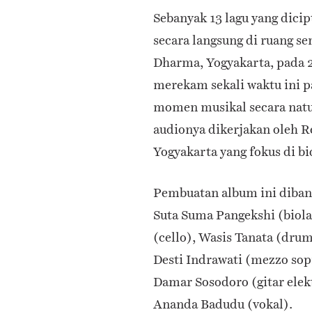
Sebanyak 13 lagu yang dici
secara langsung di ruang s
Dharma, Yogyakarta, pada 2
merekam sekali waktu ini 
momen musikal secara natur
audionya dikerjakan oleh R
Yogyakarta yang fokus di b
Pembuatan album ini dibant
Suta Suma Pangekshi (biola)
(cello), Wasis Tanata (dru
Desti Indrawati (mezzo sop
Damar Sosodoro (gitar elek
Ananda Badudu (vokal).