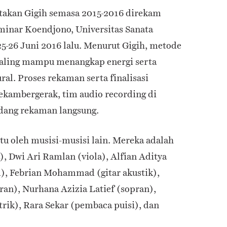
ptakan Gigih semasa 2015-2016 direkam
eminar Koendjono, Universitas Sanata
5-26 Juni 2016 lalu. Menurut Gigih, metode
paling mampu menangkap energi serta
al. Proses rekaman serta finalisasi
ekambergerak, tim audio recording di
idang rekaman langsung.
u oleh musisi-musisi lain. Mereka adalah
, Dwi Ari Ramlan (viola), Alfian Aditya
m), Febrian Mohammad (gitar akustik),
ran), Nurhana Azizia Latief (sopran),
trik), Rara Sekar (pembaca puisi), dan