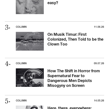
easy?
COLUMN
11.06.26
On Musik Timur: First
Colonized, Then Told to be the
Clown Too
COLUMN
09.07.26
How The Shift in Horror from
Supernatural Fear to
Dangerous Men Depicts
Misogyny on Screen
COLUMN
14.05.26
Here, there, everywhere: