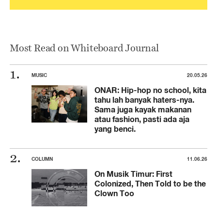
Most Read on Whiteboard Journal
MUSIC
20.05.26
ONAR: Hip-hop no school, kita
tahu lah banyak haters-nya.
Sama juga kayak makanan
atau fashion, pasti ada aja
yang benci.
COLUMN
11.06.26
On Musik Timur: First
Colonized, Then Told to be the
Clown Too