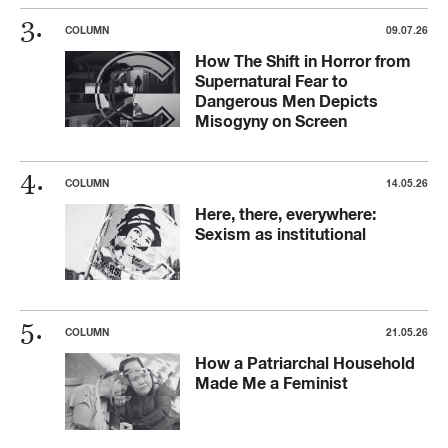
COLUMN
09.07.26
How The Shift in Horror from
Supernatural Fear to
Dangerous Men Depicts
Misogyny on Screen
COLUMN
14.05.26
Here, there, everywhere:
Sexism as institutional
COLUMN
21.05.26
How a Patriarchal Household
Made Me a Feminist