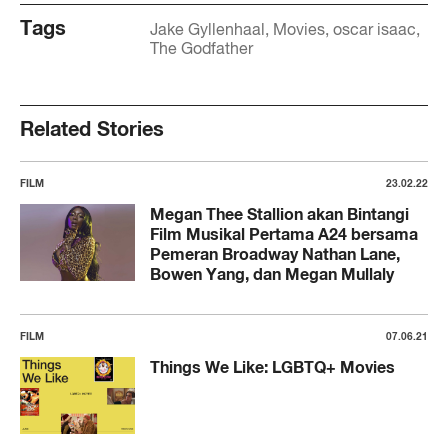
Tags
Jake Gyllenhaal
Movies
oscar isaac
The Godfather
Related Stories
FILM
23.02.22
Megan Thee Stallion akan Bintangi
Film Musikal Pertama A24 bersama
Pemeran Broadway Nathan Lane,
Bowen Yang, dan Megan Mullaly
FILM
07.06.21
Things We Like: LGBTQ+ Movies