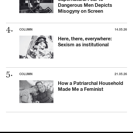
Dangerous Men Depicts
Misogyny on Screen
COLUMN
14.05.26
Here, there, everywhere:
Sexism as institutional
COLUMN
21.05.26
How a Patriarchal Household
Made Me a Feminist