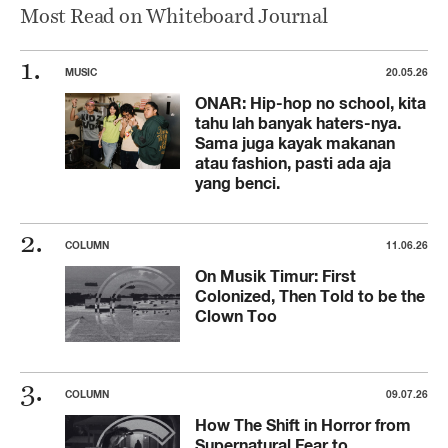
Most Read on Whiteboard Journal
MUSIC
20.05.26
ONAR: Hip-hop no school, kita
tahu lah banyak haters-nya.
Sama juga kayak makanan
atau fashion, pasti ada aja
yang benci.
COLUMN
11.06.26
On Musik Timur: First
Colonized, Then Told to be the
Clown Too
COLUMN
09.07.26
How The Shift in Horror from
Supernatural Fear to