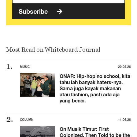
Subscribe
Most Read on Whiteboard Journal
MUSIC
20.05.26
ONAR: Hip-hop no school, kita
tahu lah banyak haters-nya.
Sama juga kayak makanan
atau fashion, pasti ada aja
yang benci.
COLUMN
11.06.26
On Musik Timur: First
Colonized, Then Told to be the