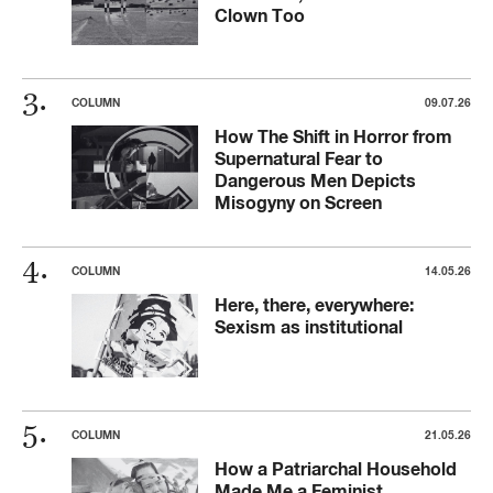
Clown Too
COLUMN
09.07.26
How The Shift in Horror from
Supernatural Fear to
Dangerous Men Depicts
Misogyny on Screen
COLUMN
14.05.26
Here, there, everywhere:
Sexism as institutional
COLUMN
21.05.26
How a Patriarchal Household
Made Me a Feminist