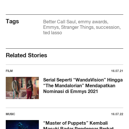
Tags
Better Call Saul
emmy awards
Emmys
Stranger Things
succession
ted lasso
Related Stories
FILM
16.07.21
Serial Seperti “WandaVision” Hingga
“The Mandalorian” Mendapatkan
Nominasi di Emmys 2021
MUSIC
16.07.22
“Master of Puppets” Kembali
Masuki Radar Pendengar Berkat