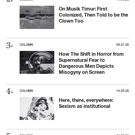
On Musik Timur: First
Colonized, Then Told to be the
Clown Too
COLUMN
09.07.26
How The Shift in Horror from
Supernatural Fear to
Dangerous Men Depicts
Misogyny on Screen
COLUMN
14.05.26
Here, there, everywhere:
Sexism as institutional