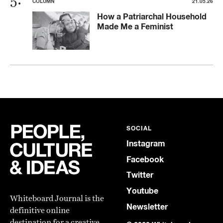
COLUMN
21.05.26
How a Patriarchal Household
Made Me a Feminist
SOCIAL
Instagram
Facebook
Twitter
Youtube
Whiteboard Journal is the
Newsletter
definitive online
destination for a creative