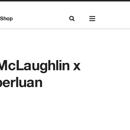
Shop
 McLaughlin x
perluan