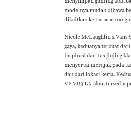
menyimpan gunting atau bah
modelnya mudah dibawa bep
dikaitkan ke tas seseorang 
Nicole McLaughlin x Vans 
gaya, keduanya terbuat dar
inspirasi dari tas jinjing 
menyertai merujuk pada tas
dan dari lokasi kerja. Ked
VP VR3 LX akan tersedia p