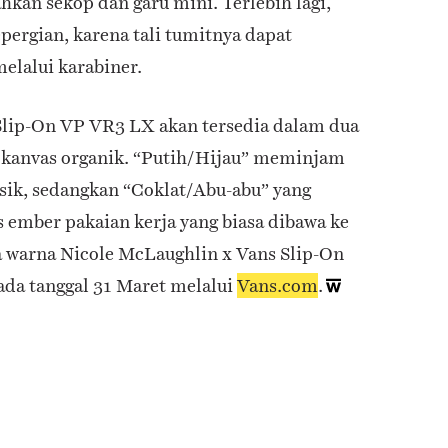
kan sekop dan garu mini. Terlebih lagi,
ergian, karena tali tumitnya dapat
melalui karabiner.
Slip-On VP VR3 LX akan tersedia dalam dua
i kanvas organik. “Putih/Hijau” meminjam
klasik, sedangkan “Coklat/Abu-abu” yang
 ember pakaian kerja yang biasa dibawa ke
ua warna Nicole McLaughlin x Vans Slip-On
ada tanggal 31 Maret melalui
Vans.com
.