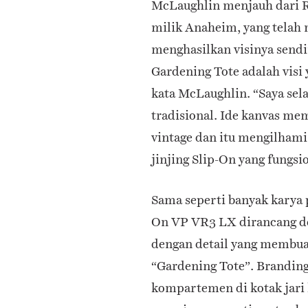
McLaughlin menjauh dari R
milik Anaheim, yang telah
menghasilkan visinya sendi
Gardening Tote adalah visi 
kata McLaughlin. “Saya sel
tradisional. Ide kanvas mem
vintage dan itu mengilhami 
jinjing Slip-On yang fungsi
Sama seperti banyak karya 
On VP VR3 LX dirancang d
dengan detail yang membua
“Gardening Tote”. Branding
kompartemen di kotak jari