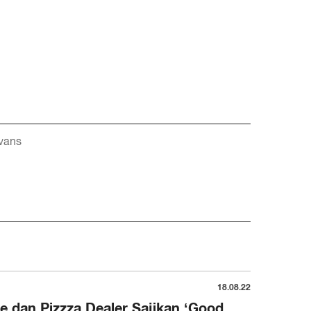
vans
18.08.22
re dan Pizzza Dealer Sajikan ‘Good