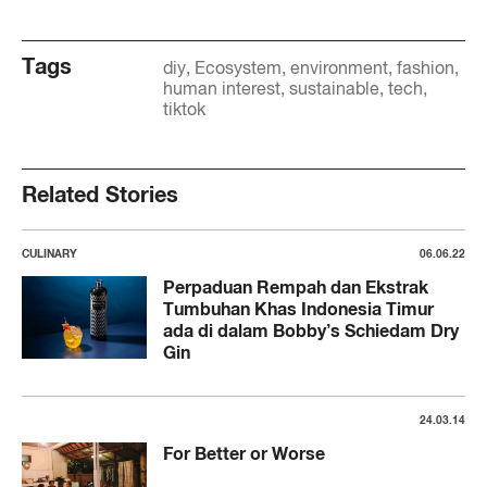
Tags
diy
Ecosystem
environment
fashion
human interest
sustainable
tech
tiktok
Related Stories
CULINARY
06.06.22
Perpaduan Rempah dan Ekstrak
Tumbuhan Khas Indonesia Timur
ada di dalam Bobby’s Schiedam Dry
Gin
24.03.14
For Better or Worse