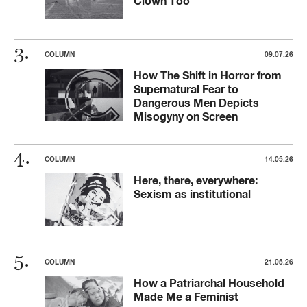
Clown Too
COLUMN
09.07.26
How The Shift in Horror from
Supernatural Fear to
Dangerous Men Depicts
Misogyny on Screen
COLUMN
14.05.26
Here, there, everywhere:
Sexism as institutional
COLUMN
21.05.26
How a Patriarchal Household
Made Me a Feminist