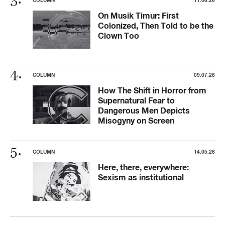
On Musik Timur: First
Colonized, Then Told to be the
Clown Too
COLUMN
09.07.26
How The Shift in Horror from
Supernatural Fear to
Dangerous Men Depicts
Misogyny on Screen
COLUMN
14.05.26
Here, there, everywhere:
Sexism as institutional