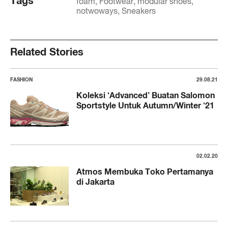
Tags
foam
Footwear
modular shoes
notwoways
Sneakers
Related Stories
FASHION
29.08.21
Koleksi ‘Advanced’ Buatan Salomon
Sportstyle Untuk Autumn/Winter ‘21
02.02.20
Atmos Membuka Toko Pertamanya
di Jakarta