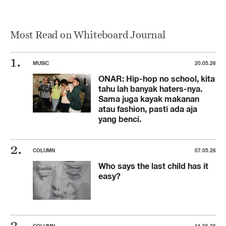
Most Read on Whiteboard Journal
MUSIC
20.05.26
ONAR: Hip-hop no school, kita
tahu lah banyak haters-nya.
Sama juga kayak makanan
atau fashion, pasti ada aja
yang benci.
COLUMN
07.05.26
Who says the last child has it
easy?
COLUMN
11.06.26