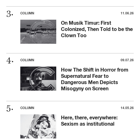
COLUMN
11.06.26
On Musik Timur: First
Colonized, Then Told to be the
Clown Too
COLUMN
09.07.26
How The Shift in Horror from
Supernatural Fear to
Dangerous Men Depicts
Misogyny on Screen
COLUMN
14.05.26
Here, there, everywhere:
Sexism as institutional