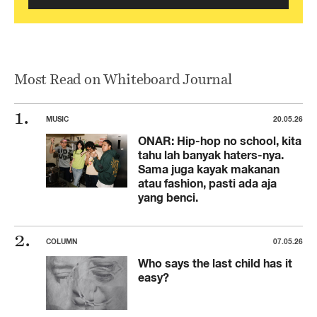
Most Read on Whiteboard Journal
MUSIC
20.05.26
ONAR: Hip-hop no school, kita
tahu lah banyak haters-nya.
Sama juga kayak makanan
atau fashion, pasti ada aja
yang benci.
COLUMN
07.05.26
Who says the last child has it
easy?