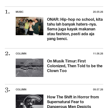
MUSIC
20.05.26
ONAR: Hip-hop no school, kita
tahu lah banyak haters-nya.
Sama juga kayak makanan
atau fashion, pasti ada aja
yang benci.
COLUMN
11.06.26
On Musik Timur: First
Colonized, Then Told to be the
Clown Too
COLUMN
09.07.26
How The Shift in Horror from
Supernatural Fear to
Dangerous Men Depicts