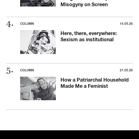
Misogyny on Screen
COLUMN
14.05.26
Here, there, everywhere:
Sexism as institutional
COLUMN
21.05.26
How a Patriarchal Household
Made Me a Feminist