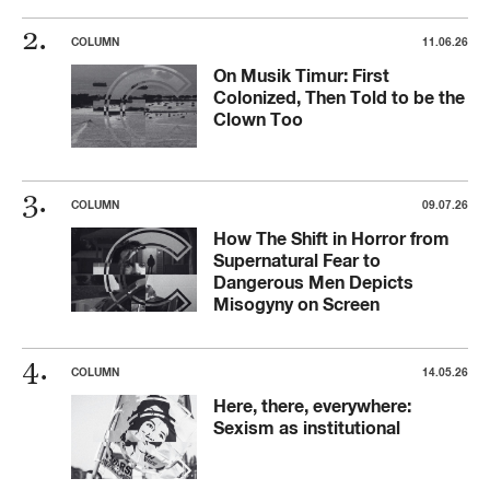
COLUMN
11.06.26
On Musik Timur: First
Colonized, Then Told to be the
Clown Too
COLUMN
09.07.26
How The Shift in Horror from
Supernatural Fear to
Dangerous Men Depicts
Misogyny on Screen
COLUMN
14.05.26
Here, there, everywhere:
Sexism as institutional