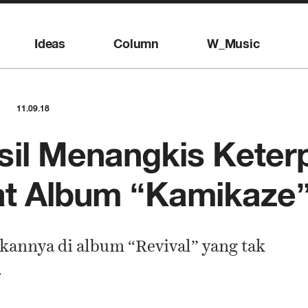
Ideas
Column
W_Music
11.09.18
il Menangkis Keter
at Album “Kamikaze
kannya di album “Revival” yang tak
.