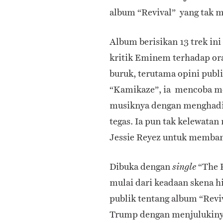
album “Revival” yang ta
Album berisikan 13 trek ini
kritik Eminem terhadap o
buruk, terutama opini publ
“Kamikaze”, ia mencoba m
musiknya dengan menghadir
tegas. Ia pun tak kelewata
Jessie Reyez untuk memba
Dibuka dengan
“The 
single
mulai dari keadaan skena h
publik tentang album “Rev
Trump dengan menjulukinya 