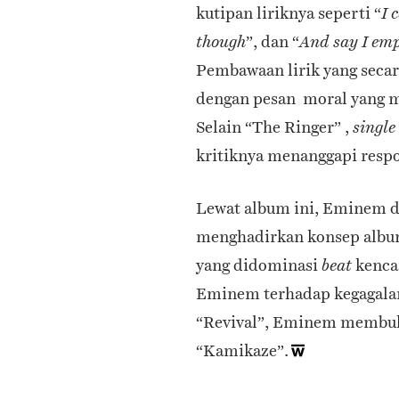
kutipan liriknya seperti “
I 
”, dan “
though
And say I empa
Pembawaan lirik yang seca
dengan pesan moral yang 
Selain “The Ringer” ,
single
kritiknya menanggapi resp
Lewat album ini, Eminem de
menghadirkan konsep album
yang didominasi
kenca
beat
Eminem terhadap kegagala
“Revival”, Eminem membukt
“Kamikaze”.