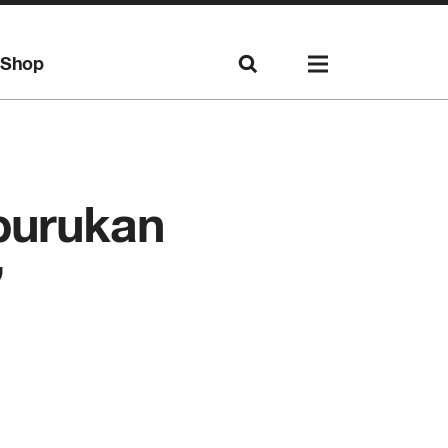
Shop
purukan
”