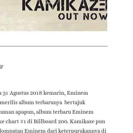
ty
da 31 Agustus 2018 kemarin, Eminem
merilis album terbarunya bertajuk
muman apapun, album terbaru Eminem
e chart #1 di Billboard 200. Kamikaze pun
u lompatan Eminem dari keterpurukannya di