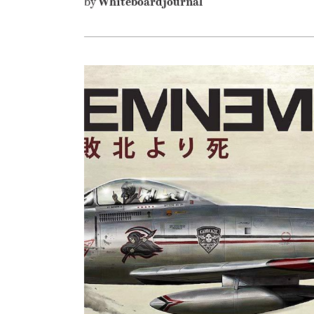
by
Whiteboardjournal