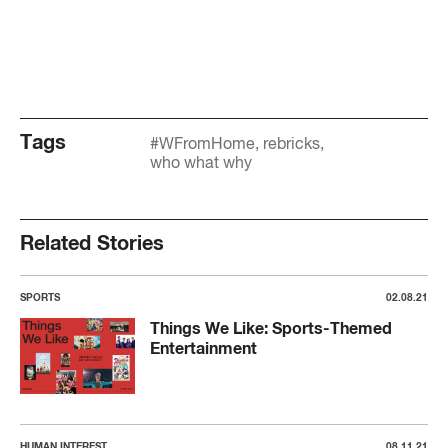
Tags
#WFromHome
rebricks
who what why
Related Stories
SPORTS
02.08.21
Things We Like: Sports-Themed
Entertainment
HUMAN INTEREST
08.11.21