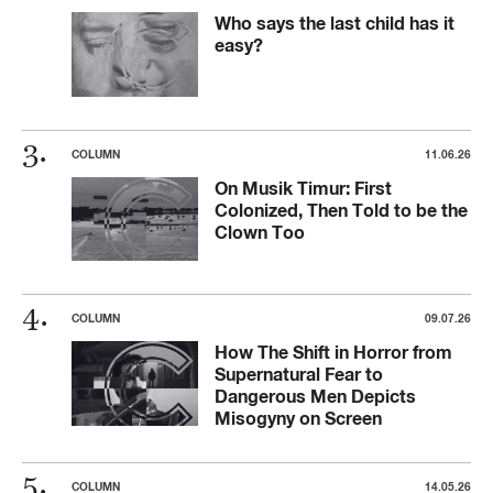
Who says the last child has it
easy?
COLUMN
11.06.26
On Musik Timur: First
Colonized, Then Told to be the
Clown Too
COLUMN
09.07.26
How The Shift in Horror from
Supernatural Fear to
Dangerous Men Depicts
Misogyny on Screen
COLUMN
14.05.26