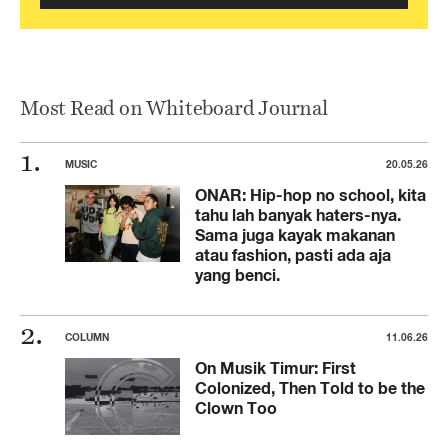
Most Read on Whiteboard Journal
MUSIC
20.05.26
ONAR: Hip-hop no school, kita
tahu lah banyak haters-nya.
Sama juga kayak makanan
atau fashion, pasti ada aja
yang benci.
COLUMN
11.06.26
On Musik Timur: First
Colonized, Then Told to be the
Clown Too