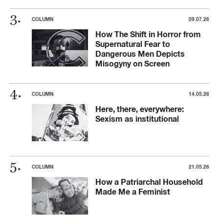
COLUMN
09.07.26
How The Shift in Horror from
Supernatural Fear to
Dangerous Men Depicts
Misogyny on Screen
COLUMN
14.05.26
Here, there, everywhere:
Sexism as institutional
COLUMN
21.05.26
How a Patriarchal Household
Made Me a Feminist