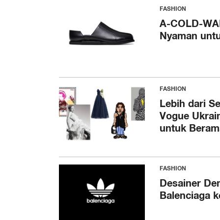
FASHION
A-COLD-WALL
Nyaman unt
FASHION
Lebih dari S
Vogue Ukrai
untuk Beram
FASHION
Desainer De
Balenciaga k