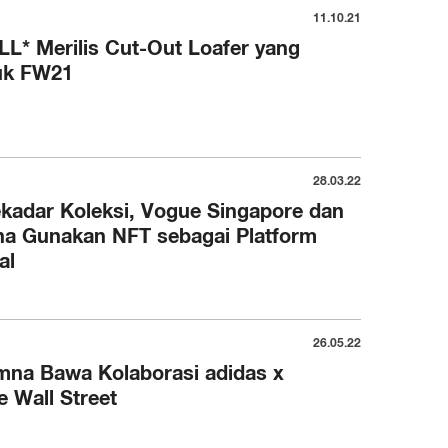
11.10.21
* Merilis Cut-Out Loafer yang
uk FW21
28.03.22
ekadar Koleksi, Vogue Singapore dan
na Gunakan NFT sebagai Platform
al
26.05.22
mna Bawa Kolaborasi adidas x
e Wall Street