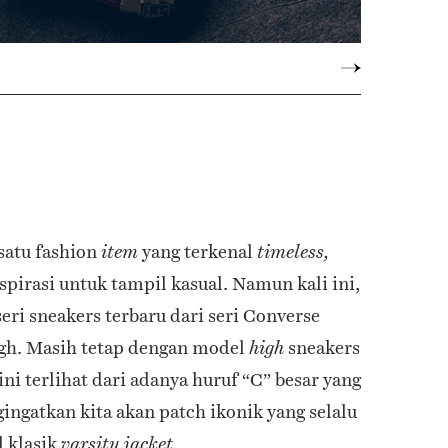
satu fashion
yang terkenal
item
timeless,
nspirasi untuk tampil kasual. Namun kali ini,
seri sneakers terbaru dari seri Converse
igh. Masih tetap dengan model
sneakers
high
ni terlihat dari adanya huruf “C” besar yang
gingatkan kita akan patch ikonik yang selalu
l klasik
varsity jacket.