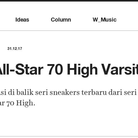
Ideas
Column
W_Music
31.12.17
ll-Star 70 High Vars
i di balik seri sneakers terbaru dari seri
ar 70 High.