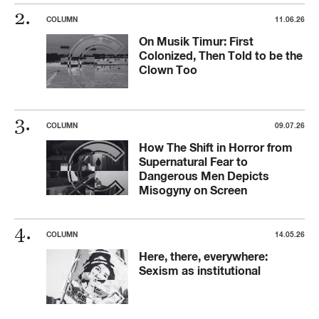
COLUMN
11.06.26
On Musik Timur: First
Colonized, Then Told to be the
Clown Too
COLUMN
09.07.26
How The Shift in Horror from
Supernatural Fear to
Dangerous Men Depicts
Misogyny on Screen
COLUMN
14.05.26
Here, there, everywhere:
Sexism as institutional