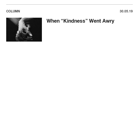
COLUMN
30.05.19
When “Kindness” Went Awry