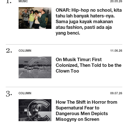
MUSIC
20.05.26
ONAR: Hip-hop no school, kita
tahu lah banyak haters-nya.
Sama juga kayak makanan
atau fashion, pasti ada aja
yang benci.
COLUMN
11.06.26
On Musik Timur: First
Colonized, Then Told to be the
Clown Too
COLUMN
09.07.26
How The Shift in Horror from
Supernatural Fear to
Dangerous Men Depicts
Misogyny on Screen