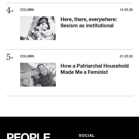
COLUMN
14.05.26
Here, there, everywhere:
Sexism as institutional
COLUMN
21.05.26
How a Patriarchal Household
Made Me a Feminist
SOCIAL