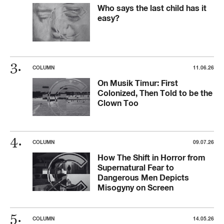
Who says the last child has it
easy?
COLUMN
11.06.26
On Musik Timur: First
Colonized, Then Told to be the
Clown Too
COLUMN
09.07.26
How The Shift in Horror from
Supernatural Fear to
Dangerous Men Depicts
Misogyny on Screen
COLUMN
14.05.26