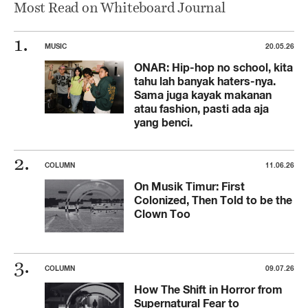
Most Read on Whiteboard Journal
MUSIC
20.05.26
ONAR: Hip-hop no school, kita
tahu lah banyak haters-nya.
Sama juga kayak makanan
atau fashion, pasti ada aja
yang benci.
COLUMN
11.06.26
On Musik Timur: First
Colonized, Then Told to be the
Clown Too
COLUMN
09.07.26
How The Shift in Horror from
Supernatural Fear to