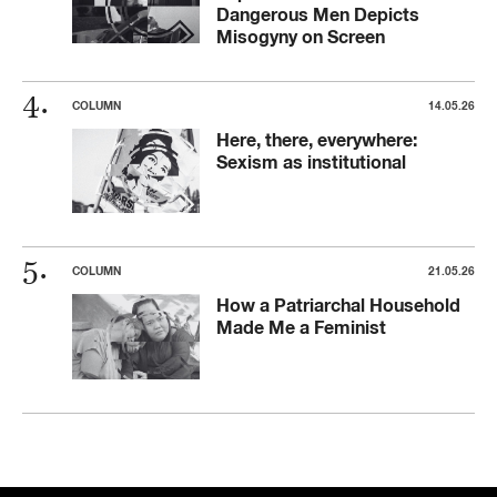
Dangerous Men Depicts
Misogyny on Screen
COLUMN
14.05.26
Here, there, everywhere:
Sexism as institutional
COLUMN
21.05.26
How a Patriarchal Household
Made Me a Feminist