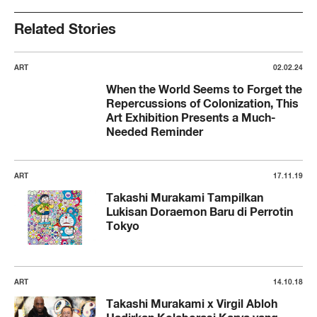
Related Stories
ART
02.02.24
When the World Seems to Forget the
Repercussions of Colonization, This
Art Exhibition Presents a Much-
Needed Reminder
ART
17.11.19
Takashi Murakami Tampilkan
Lukisan Doraemon Baru di Perrotin
Tokyo
ART
14.10.18
Takashi Murakami x Virgil Abloh