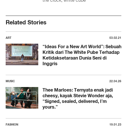
the clock
white cube
Related Stories
ART
03.02.21
“Ideas For a New Art World”: Sebuah
Kritik dari The White Pube Terhadap
Ketidaksetaraan Dunia Seni di
Inggris
MUSIC
22.04.26
Thee Marloes: Ternyata enak jadi
cheesy, kayak Stevie Wonder aja,
“Signed, sealed, delivered, I’m
yours.”
FASHION
19.01.23