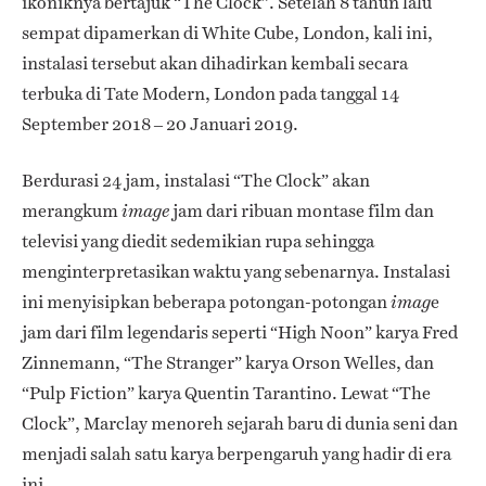
ikoniknya bertajuk “The Clock”. Setelah 8 tahun lalu
sempat dipamerkan di White Cube, London, kali ini,
instalasi tersebut akan dihadirkan kembali secara
terbuka di Tate Modern, London pada tanggal 14
September 2018 – 20 Januari 2019.
Berdurasi 24 jam, instalasi “The Clock” akan
merangkum
jam dari ribuan montase film dan
image
televisi yang diedit sedemikian rupa sehingga
menginterpretasikan waktu yang sebenarnya.
Instalasi
ini menyisipkan beberapa potongan-potongan
e
imag
jam dari film legendaris seperti “High Noon” karya Fred
Zinnemann, “The Stranger” karya Orson Welles, dan
“Pulp Fiction” karya Quentin Tarantino. Lewat “The
Clock”, Marclay menoreh sejarah baru di dunia seni dan
menjadi salah satu karya berpengaruh yang hadir di era
ini.