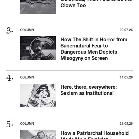
Clown Too
COLUMN
09.07.26
How The Shift in Horror from
Supernatural Fear to
Dangerous Men Depicts
Misogyny on Screen
COLUMN
14.05.26
Here, there, everywhere:
Sexism as institutional
COLUMN
21.05.26
How a Patriarchal Household