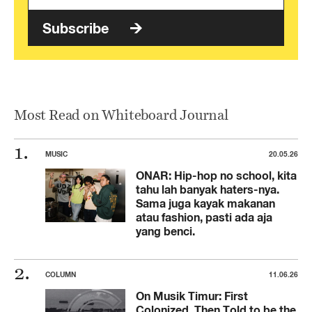
Subscribe
Most Read on Whiteboard Journal
MUSIC
20.05.26
ONAR: Hip-hop no school, kita
tahu lah banyak haters-nya.
Sama juga kayak makanan
atau fashion, pasti ada aja
yang benci.
COLUMN
11.06.26
On Musik Timur: First
Colonized, Then Told to be the