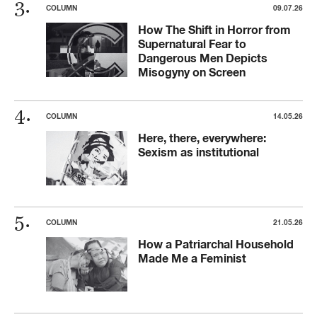
COLUMN
09.07.26
How The Shift in Horror from
Supernatural Fear to
Dangerous Men Depicts
Misogyny on Screen
COLUMN
14.05.26
Here, there, everywhere:
Sexism as institutional
COLUMN
21.05.26
How a Patriarchal Household
Made Me a Feminist