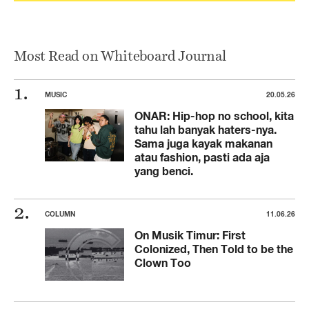
Most Read on Whiteboard Journal
MUSIC
20.05.26
ONAR: Hip-hop no school, kita
tahu lah banyak haters-nya.
Sama juga kayak makanan
atau fashion, pasti ada aja
yang benci.
COLUMN
11.06.26
On Musik Timur: First
Colonized, Then Told to be the
Clown Too