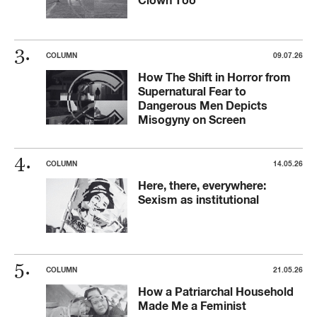
COLUMN
09.07.26
How The Shift in Horror from
Supernatural Fear to
Dangerous Men Depicts
Misogyny on Screen
COLUMN
14.05.26
Here, there, everywhere:
Sexism as institutional
COLUMN
21.05.26
How a Patriarchal Household
Made Me a Feminist