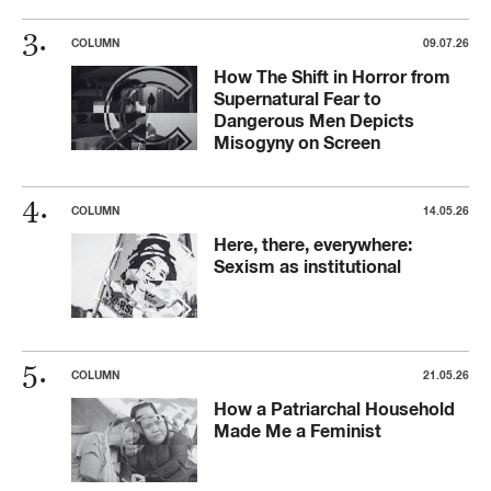
COLUMN
09.07.26
How The Shift in Horror from
Supernatural Fear to
Dangerous Men Depicts
Misogyny on Screen
COLUMN
14.05.26
Here, there, everywhere:
Sexism as institutional
COLUMN
21.05.26
How a Patriarchal Household
Made Me a Feminist