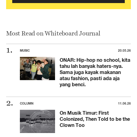
Most Read on Whiteboard Journal
MUSIC
20.05.26
ONAR: Hip-hop no school, kita
tahu lah banyak haters-nya.
Sama juga kayak makanan
atau fashion, pasti ada aja
yang benci.
COLUMN
11.06.26
On Musik Timur: First
Colonized, Then Told to be the
Clown Too