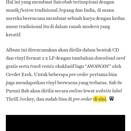
Hal ini yang membuat Saicobab terinspirasi dengan
musik
tradisional Jepang dan India, di mana
fusion
mereka berencana membuat sebuah karya dengan kedua
unsur tradisional itu di dalam ranah modern yang
kreatif.
Album ini direncanakan akan dirilis dalam bentuk CD
dan vinyl format 2 x LP dengan tambahan
download card
gratis serta
eksklusif lagu “AWAWAW” oleh
track remix
Cevdet Erek. Untuk beberapa
pertama bisa
pre-order
juga mendapatkan vinyl berwarna yang terbatas. Sab Se
Paruni Bab akan dirilis secara
lewat
online
website label
Thrill Jockey, dan sudah bisa di
di sini
.
pre-order