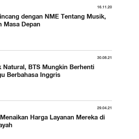
16.11.20
rbincang dengan NME Tentang Musik,
n Masa Depan
30.08.21
 Natural, BTS Mungkin Berhenti
u Berbahasa Inggris
29.04.21
 Menaikan Harga Layanan Mereka di
ayah