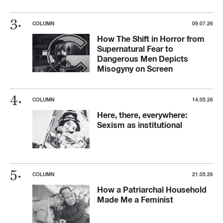
COLUMN
09.07.26
How The Shift in Horror from
Supernatural Fear to
Dangerous Men Depicts
Misogyny on Screen
COLUMN
14.05.26
Here, there, everywhere:
Sexism as institutional
COLUMN
21.05.26
How a Patriarchal Household
Made Me a Feminist