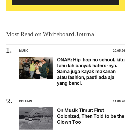
Most Read on Whiteboard Journal
MUSIC
20.05.26
ONAR: Hip-hop no school, kita
tahu lah banyak haters-nya.
Sama juga kayak makanan
atau fashion, pasti ada aja
yang benci.
COLUMN
11.06.26
On Musik Timur: First
Colonized, Then Told to be the
Clown Too