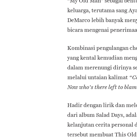
“My Old Man” sebagai bentu
keluarga, terutama sang Ay
DeMarco lebih banyak meny
bicara mengenai penerimaan
Kombinasi pengulangan cho
yang kental kemudian meng
dalam merenungi dirinya se
melalui untaian kalimat
“Ca
Now who’s there left to bla
Hadir dengan lirik dan mel
dari album Salad Days, ada
kelanjutan cerita personal
tersebut membuat This Old