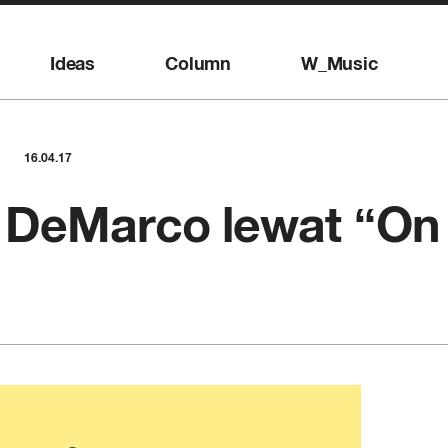
Ideas
Column
W_Music
16.04.17
 DeMarco lewat “On 