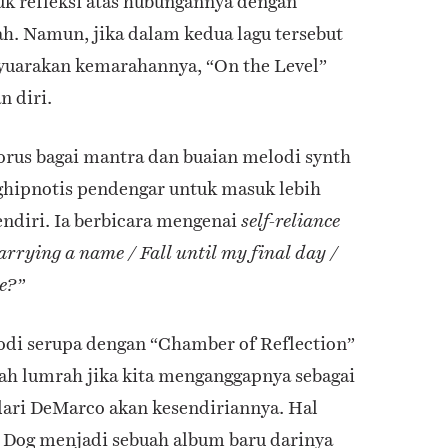
k refleksi atas hubungannya dengan
ah. Namun, jika dalam kedua lagu tersebut
uarakan kemarahannya, “On the Level”
 diri.
rus bagai mantra dan buaian melodi synth
hipnotis pendengar untuk masuk lebih
ndiri. Ia berbicara mengenai
self-reliance
rrying a name / Fall until my final day /
me?”
odi serupa dengan “Chamber of Reflection”
lah lumrah jika kita menganggapnya sebagai
 dari DeMarco akan kesendiriannya. Hal
 Dog menjadi sebuah album baru darinya