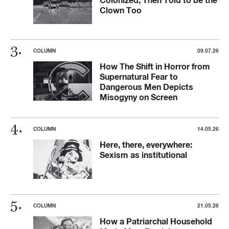
Colonized, Then Told to be the
Clown Too
COLUMN
09.07.26
How The Shift in Horror from
Supernatural Fear to
Dangerous Men Depicts
Misogyny on Screen
COLUMN
14.05.26
Here, there, everywhere:
Sexism as institutional
COLUMN
21.05.26
How a Patriarchal Household