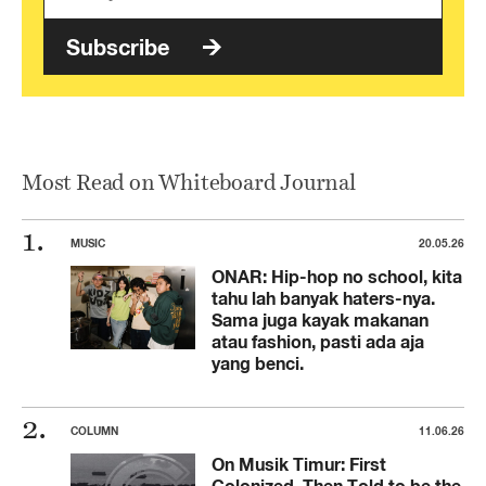
Subscribe
Most Read on Whiteboard Journal
MUSIC
20.05.26
ONAR: Hip-hop no school, kita
tahu lah banyak haters-nya.
Sama juga kayak makanan
atau fashion, pasti ada aja
yang benci.
COLUMN
11.06.26
On Musik Timur: First