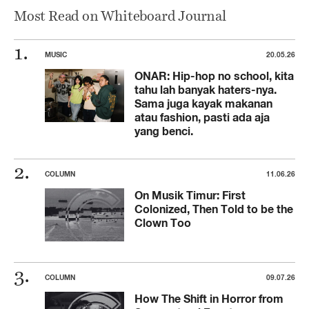
Most Read on Whiteboard Journal
MUSIC
20.05.26
ONAR: Hip-hop no school, kita
tahu lah banyak haters-nya.
Sama juga kayak makanan
atau fashion, pasti ada aja
yang benci.
COLUMN
11.06.26
On Musik Timur: First
Colonized, Then Told to be the
Clown Too
COLUMN
09.07.26
How The Shift in Horror from