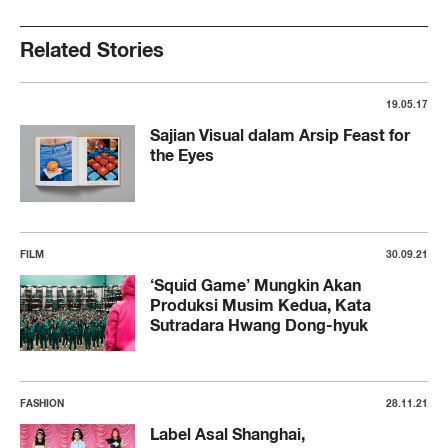
Related Stories
19.05.17
Sajian Visual dalam Arsip Feast for
the Eyes
FILM
30.09.21
‘Squid Game’ Mungkin Akan
Produksi Musim Kedua, Kata
Sutradara Hwang Dong-hyuk
FASHION
28.11.21
Label Asal Shanghai,