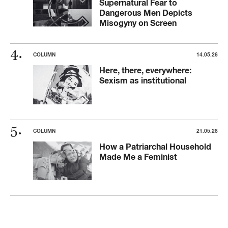
Supernatural Fear to
Dangerous Men Depicts
Misogyny on Screen
COLUMN
14.05.26
Here, there, everywhere:
Sexism as institutional
COLUMN
21.05.26
How a Patriarchal Household
Made Me a Feminist