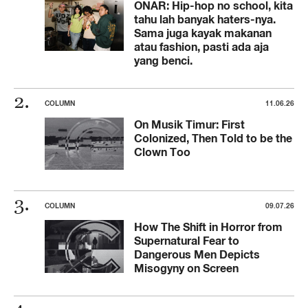
ONAR: Hip-hop no school, kita
tahu lah banyak haters-nya.
Sama juga kayak makanan
atau fashion, pasti ada aja
yang benci.
COLUMN
11.06.26
On Musik Timur: First
Colonized, Then Told to be the
Clown Too
COLUMN
09.07.26
How The Shift in Horror from
Supernatural Fear to
Dangerous Men Depicts
Misogyny on Screen