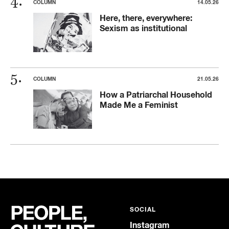
COLUMN
14.05.26
Here, there, everywhere:
Sexism as institutional
COLUMN
21.05.26
How a Patriarchal Household
Made Me a Feminist
SOCIAL
Instagram