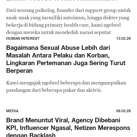
Dari seorang psikolog, founder dari support group untuk
anak-anak yang memiliki autoimun, hingga dokter yang
bekerja di bidang primary health care, kami ngobrol
dengan mereka untuk mendedah narasi seputar
autoimun.
HUMAN INTEREST
13.02.26
Bagaimana Sexual Abuse Lebih dari
Masalah Antara Pelaku dan Korban,
Lingkaran Pertemanan Juga Sering Turut
Berperan
Kami mengajak ngobrol beberapa dan mengumpulkan
pandangan dari beberapa pakar dan aktivis.
MEDIA
06.02.26
Brand Menuntut Viral, Agency Dibebani
KPI, Influencer Ngasal, Netizen Merespons
dengan Backlash