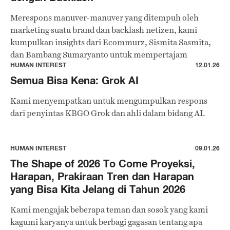
Merespons manuver-manuver yang ditempuh oleh
marketing suatu brand dan backlash netizen, kami
kumpulkan insights dari Ecommurz, Sismita Sasmita,
dan Bambang Sumaryanto untuk mempertajam
awareness terhadap bentuk-bentuk marketing
HUMAN INTEREST
12.01.26
campaign.
Semua Bisa Kena: Grok AI
Kami menyempatkan untuk mengumpulkan respons
dari penyintas KBGO Grok dan ahli dalam bidang AI.
HUMAN INTEREST
09.01.26
The Shape of 2026 To Come Proyeksi,
Harapan, Prakiraan Tren dan Harapan
yang Bisa Kita Jelang di Tahun 2026
Kami mengajak beberapa teman dan sosok yang kami
kagumi karyanya untuk berbagi gagasan tentang apa