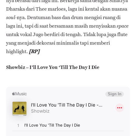
nya berasal dari lagu ini.
Berkerja sama dengan
Sinatrya
Dharaka dari Thee marloes, lagu ini kental akan nuansa
nya
.
Dentuman bass dan drum mengisi ruang di
soul-
lagu ini, tapi di saat bersamaan masih menyisakan
space
untuk vokal Jugo berdiri di tengah.
Tidak lupa juga flute
yang menjadi dekorasi minimalis tapi memberi
highlight.
[RP]
Showbiz – I’ll Love You ‘Till The Day I Die