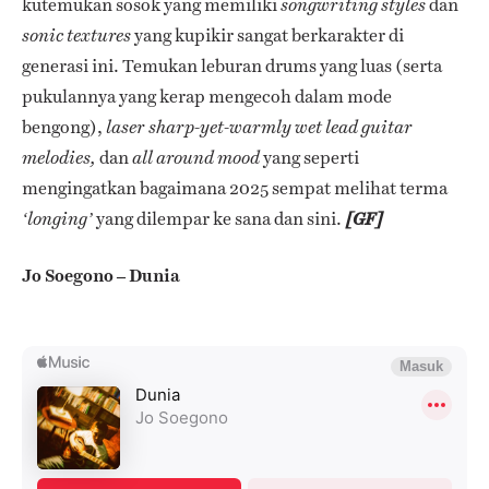
kutemukan sosok yang memiliki
dan
songwriting styles
yang kupikir sangat berkarakter di
sonic textures
generasi ini. Temukan leburan drums yang luas (serta
pukulannya yang kerap mengecoh dalam mode
bengong),
laser sharp-yet-warmly wet lead guitar
dan
yang seperti
melodies,
all around mood
mengingatkan bagaimana 2025 sempat melihat terma
yang dilempar ke sana dan sini.
‘longing’
[GF]
Jo Soegono – Dunia