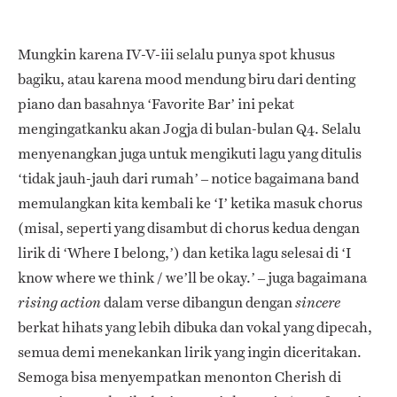
Mungkin karena IV-V-iii selalu punya spot khusus
bagiku
, atau karena mood mendung biru dari denting
piano dan basahnya ‘Favorite Bar’ ini pekat
mengingatkanku akan Jogja di bulan-bulan Q4.
Selalu
menyenangkan juga untuk mengikuti lagu yang ditulis
‘tidak jauh-jauh dari rumah’
– notice bagaimana band
memulangkan kita kembali ke ‘I’ ketika masuk chorus
(misal, seperti yang disambut di chorus kedua dengan
lirik di ‘Where I belong,’) dan ketika lagu selesai di ‘I
know where we think / we’ll be okay.’ –
juga bagaimana
dalam verse dibangun dengan
rising action
sincere
berkat hihats yang lebih dibuka dan vokal yang dipecah,
semua demi menekankan lirik yang ingin diceritakan.
Semoga bisa menyempatkan menonton Cherish di