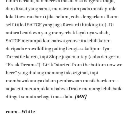
tahun berlalu, dan mereka masih bisa bergerak maju,
dan di saat yang sama, menawarkan pada musik punk
lokal tawaran baru (jika belum, coba dengarkan album
self-titled SATCF yang juga forward thinking itu). Di
antara beatdown yang menyerbak layaknya wabah,
SATCF menunjukkan bahwa groove itu lebih keren
daripada crowdkilling paling bengis sekalipun. Iya,
Turnstile keren, tapi Slope juga mantep (coba dengerin
“Freak Dreams”). Lirik “started from the bottom now we
here” yang diulang memang tak original, tapi
membawakannya dalam pembawaan musik hardcore-
adjacent menunjukkan bahwa Drake memang lebih baik
diingat semata sebagai masa lalu.
[MH]
room – White