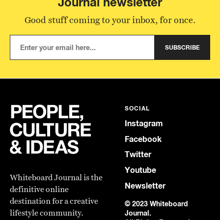
Journal newsletter
Good stuff coming to your inbox, for once.
SUBSCRIBE
SOCIAL
Instagram
Facebook
Twitter
Youtube
Whiteboard Journal is the
Newsletter
definitive online
destination for a creative
© 2023 Whiteboard
lifestyle community.
Journal.