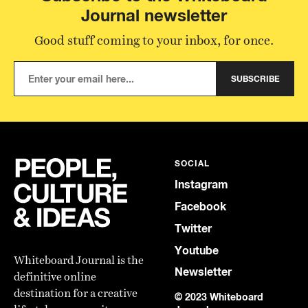
Journal newsletter
Good stuff coming to your inbox, for once.
SUBSCRIBE
SOCIAL
Instagram
Facebook
Twitter
Youtube
Whiteboard Journal is the
Newsletter
definitive online
destination for a creative
© 2023 Whiteboard