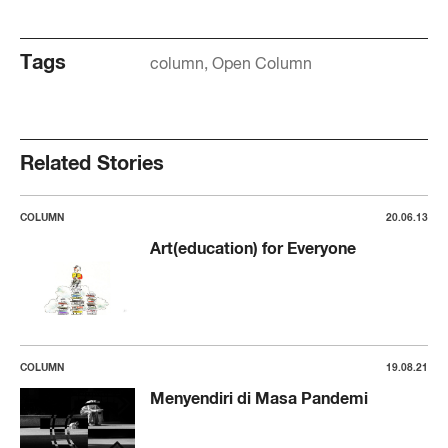
Tags
column
Open Column
Related Stories
COLUMN
20.06.13
Art(education) for Everyone
COLUMN
19.08.21
Menyendiri di Masa Pandemi