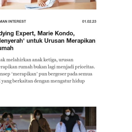
MAN INTEREST
01.02.23
dying Expert, Marie Kondo,
enyerah’ untuk Urusan Merapikan
umah
jak melahirkan anak ketiga, urusan
rapikan rumah bukan lagi menjadi prioritas.
nsep ‘merapikan’ pun bergeser pada semua
l yang berkaitan dengan mengatur hidup
ru.