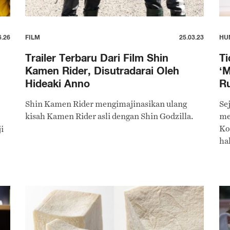
6.26
FILM
25.03.23
HU
Trailer Terbaru Dari Film Shin
Ti
Kamen Rider, Disutradarai Oleh
‘M
Hideaki Anno
R
Shin Kamen Rider mengimajinasikan ulang
Se
kisah Kamen Rider asli dengan Shin Godzilla.
me
Ko
i
ha
ba