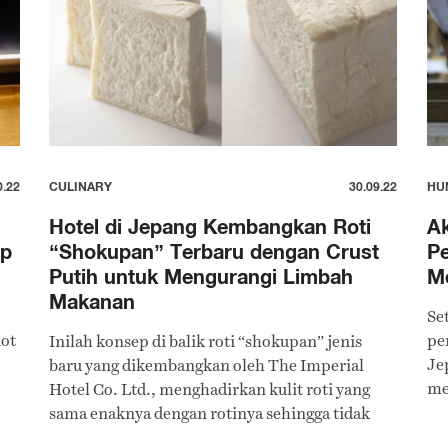
0.22
CULINARY
30.09.22
HU
Hotel di Jepang Kembangkan Roti
Ak
ap
“Shokupan” Terbaru dengan Crust
Pe
Putih untuk Mengurangi Limbah
M
Makanan
Se
iot
pe
Inilah konsep di balik roti “shokupan” jenis
Je
baru yang dikembangkan oleh The Imperial
me
Hotel Co. Ltd., menghadirkan kulit roti yang
sama enaknya dengan rotinya sehingga tidak
perlu dibuang.