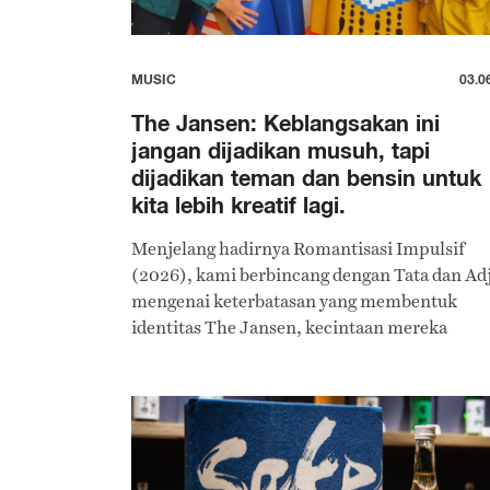
MUSIC
03.0
The Jansen: Keblangsakan ini
jangan dijadikan musuh, tapi
dijadikan teman dan bensin untuk
kita lebih kreatif lagi.
Menjelang hadirnya Romantisasi Impulsif
(2026), kami berbincang dengan Tata dan Adj
mengenai keterbatasan yang membentuk
identitas The Jansen, kecintaan mereka
terhadap format album, hingga ambisi untuk
membangun semesta cerita yang melampaui
musik itu sendiri.