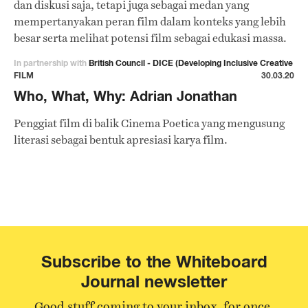
dan diskusi saja, tetapi juga sebagai medan yang
mempertanyakan peran film dalam konteks yang lebih
besar serta melihat potensi film sebagai edukasi massa.
In partnership with
British Council - DICE (Developing Inclusive Creative
Economy)
FILM
30.03.20
Who, What, Why: Adrian Jonathan
Penggiat film di balik Cinema Poetica yang mengusung
literasi sebagai bentuk apresiasi karya film.
Subscribe to the Whiteboard
Journal newsletter
Good stuff coming to your inbox, for once.