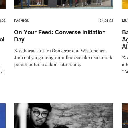
3.23
FASHION
31.01.23
MU
On Your Feed: Converse Initiation
Ba
oi
Day
Ag
A
Kolaborasi antara Converse dan Whiteboard
Journal yang mengumpulkan sosok-sosok muda
Ko
penuh potensi dalam satu ruang.
al
,
“A
si