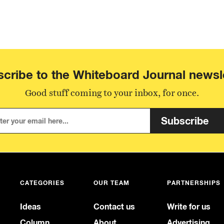
cribe to the Whiteboard Journal newsl
Good stuff coming to your inbox, for once.
Subscribe
CATEGORIES
OUR TEAM
PARTNERSHIPS
Ideas
Contact us
Write for us
Column
About
Advertising