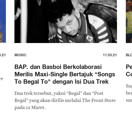
6.21
MUSIC
11.03.21
BL
BAP. dan Basboi Berkolaborasi
Pe
Merilis Maxi-Single Bertajuk “Songs
C
re
To Begal To” dengan Isi Dua Trek
Sa
be
Dua trek tersebut, yakni “Begal” dan “Post
sa
Begal” yang akan dirilis melalui The Front Store
pada 12 Maret.