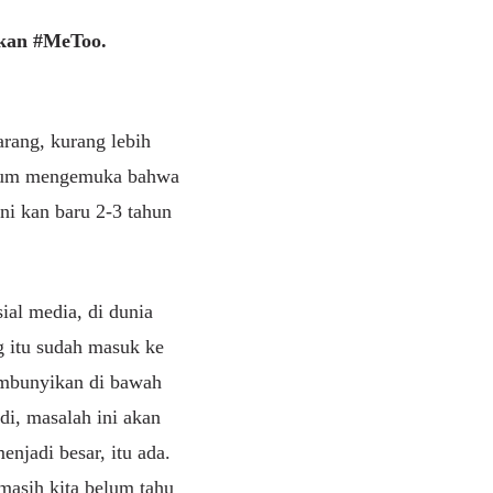
akan #MeToo.
arang, kurang lebih
 belum mengemuka bahwa
ni kan baru 2-3 tahun
sial media, di dunia
g itu sudah masuk ke
sembunyikan di bawah
adi, masalah ini akan
njadi besar, itu ada.
 masih kita belum tahu