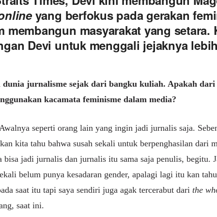
traits Times, Devi kini membangun Mag
online
yang berfokus pada gerakan fem
m membangun masyarakat yang setara. 
gan Devi untuk menggali jejaknya lebih 
dunia jurnalisme sejak dari bangku kuliah. Apakah dar
nggunakan kacamata feminisme dalam media?
Awalnya seperti orang lain yang ingin jadi jurnalis saja. Sebe
i kan kita tahu bahwa susah sekali untuk berpenghasilan dari m
isa jadi jurnalis dan jurnalis itu sama saja penulis, begitu. 
ekali belum punya kesadaran gender, apalagi lagi itu kan tahu
da saat itu tapi saya sendiri juga agak tercerabut dari
the wh
ang, saat ini.