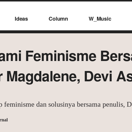
Ideas
Column
W_Music
mi Feminisme Ber
or Magdalene, Devi A
 feminisme dan solusinya bersama penulis, D
rnal