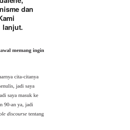
dalene,
inisme dan
Kami
lanjut.
i awal memang ingin
narnya cita-citanya
enulis, jadi saya
Jadi saya masuk ke
n 90-an ya, jadi
ole discourse
tentang