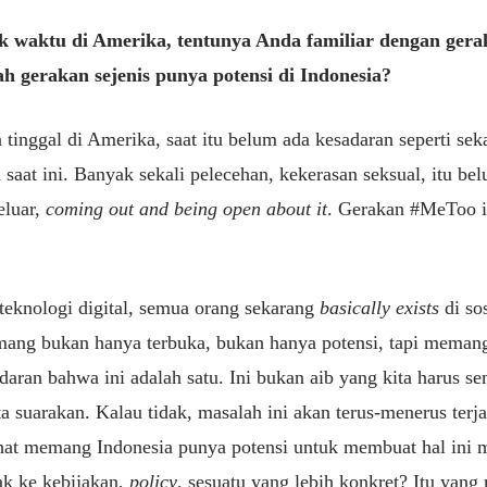
 waktu di Amerika, tentunya Anda familiar dengan ger
 gerakan sejenis punya potensi di Indonesia?
 tinggal di Amerika, saat itu belum ada kesadaran seperti sek
 saat ini. Banyak sekali pelecehan, kekerasan seksual, itu
eluar,
coming out and being open about it
. Gerakan #MeToo i
 teknologi digital, semua orang sekarang
basically exists
di so
emang bukan hanya terbuka, bukan hanya potensi, tapi meman
adaran bahwa ini adalah satu. Ini bukan aib yang kita harus 
ita suarakan. Kalau tidak, masalah ini akan terus-menerus terj
ihat memang Indonesia punya potensi untuk membuat hal ini me
k ke kebijakan,
policy
, sesuatu yang lebih konkret? Itu yang