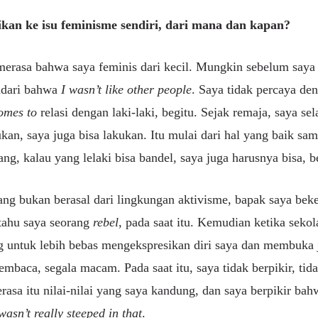
ikan ke isu feminisme sendiri, dari mana dan kapan?
merasa bahwa saya feminis dari kecil. Mungkin sebelum saya
adari bahwa
I wasn’t like other people
. Saya tidak percaya de
omes to
relasi dengan laki-laki, begitu. Sejak remaja, saya se
ukan, saya juga bisa lakukan. Itu mulai dari hal yang baik sa
lang, kalau yang lelaki bisa bandel, saya juga harusnya bisa, b
ng bukan berasal dari lingkungan aktivisme, bapak saya beke
 tahu saya seorang
rebel
, pada saat itu. Kemudian ketika sekola
 untuk lebih bebas mengekspresikan diri saya dan membuka j
baca, segala macam. Pada saat itu, saya tidak berpikir, tida
rasa itu nilai-nilai yang saya kandung, dan saya berpikir bah
wasn’t really steeped in that
.