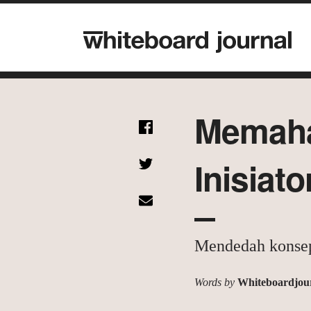
Memaha
Inisiat
Mendedah konsep
Words by
Whiteboardjou