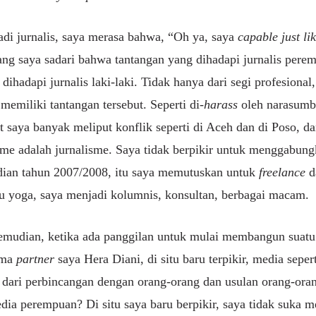
di jurnalis, saya merasa bahwa, “Oh ya, saya
capable just li
g saya sadari bahwa tantangan yang dihadapi jurnalis perem
ihadapi jurnalis laki-laki. Tidak hanya dari segi profesional,
memiliki tantangan tersebut. Seperti di-
harass
oleh narasumbe
at saya banyak meliput konflik seperti di Aceh dan di Poso, da
isme adalah jurnalisme. Saya tidak berpikir untuk menggabun
ian tahun 2007/2008, itu saya memutuskan untuk
freelance
d
u yoga, saya menjadi kolumnis, konsultan, berbagai macam.
emudian, ketika ada panggilan untuk mulai membangun suatu 
ama
partner
saya Hera Diani, di situ baru terpikir, media sepe
dari perbincangan dengan orang-orang dan usulan orang-orang
dia perempuan? Di situ saya baru berpikir, saya tidak suka 