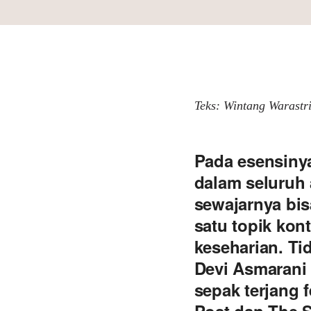
Teks: Wintang Warastr
Pada esensinya
dalam seluruh
sewajarnya bi
satu topik kon
keseharian. Ti
Devi Asmarani
sepak terjang 