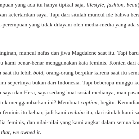
uan yang ada itu hanya tipikal saja,
lifestyle
,
fashion
,
beaut
an ketertarikan saya. Tapi dari situlah muncul ide bahwa bera
-perempuan yang tidak dilayani oleh media-media yang ada sa
inginan, muncul nafas dan jiwa Magdalene saat itu. Tapi baru
u kami benar-benar menggunakan kata feminis. Konten dari aw
saat itu lebih
bold
, orang-orang berpikir karena saat itu se
r ini sepertinya bukan dari Indonesia. Tapi beberapa minggu 
ru saya dan Hera, saya sedang buat sosial medianya, mau pasan
 untuk menggambarkan ini? Membuat
caption
, begitu. Kemudia
a feminis itu keluar, jadi kami
reclaim
itu, dari situlah kami 
dia feminis, dan nilai-nilai yang kami angkat dalam semua ko
that, we owned it
.