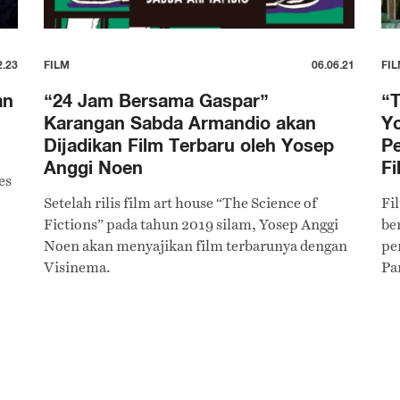
2.23
FILM
06.06.21
FI
an
“24 Jam Bersama Gaspar”
“T
Karangan Sabda Armandio akan
Y
Dijadikan Film Terbaru oleh Yosep
Pe
Anggi Noen
Fi
es
Setelah rilis film art house “The Science of
Fi
Fictions” pada tahun 2019 silam, Yosep Anggi
be
Noen akan menyajikan film terbarunya dengan
pe
Visinema.
Pa