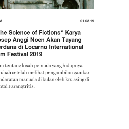
LM
01.08.19
he Science of Fictions” Karya
osep Anggi Noen Akan Tayang
rdana di Locarno International
lm Festival 2019
lm tentang kisah pemuda yang hidupnya
rubah setelah melihat pengambilan gambar
ndaratan manusia di bulan oleh kru asing di
ntai Parangtritis.