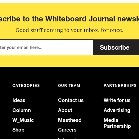
cribe to the Whiteboard Journal newsl
Good stuff coming to your inbox, for once.
Subscribe
CATEGORIES
OUR TEAM
PARTNERSHIPS
Ideas
Contact us
Write for us
Column
About
Advertising
W_Music
Masthead
Media
Partnership
Shop
Careers