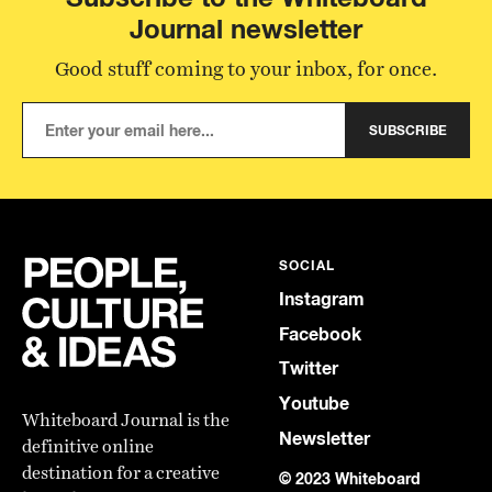
Journal newsletter
Good stuff coming to your inbox, for once.
SUBSCRIBE
SOCIAL
Instagram
Facebook
Twitter
Youtube
Whiteboard Journal is the
Newsletter
definitive online
destination for a creative
© 2023 Whiteboard