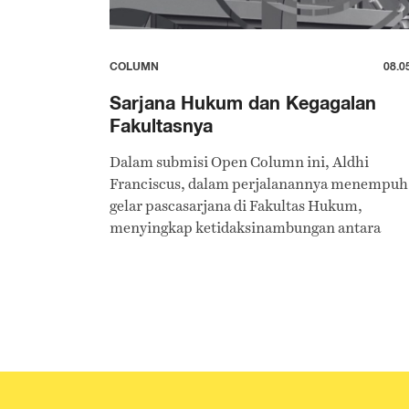
COLUMN
08.0
Sarjana Hukum dan Kegagalan
Fakultasnya
Dalam submisi Open Column ini, Aldhi
Franciscus, dalam perjalanannya menempuh
gelar pascasarjana di Fakultas Hukum,
menyingkap ketidaksinambungan antara
hukum di lapangan dan Hukum di ruang
pendidikan.