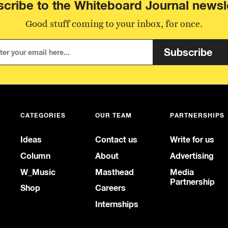
cribe to the Whiteboard Journal newsl
Good stuff coming to your inbox, for once.
Subscribe
CATEGORIES
OUR TEAM
PARTNERSHIPS
Ideas
Contact us
Write for us
Column
About
Advertising
W_Music
Masthead
Media
Partnership
Shop
Careers
Internships