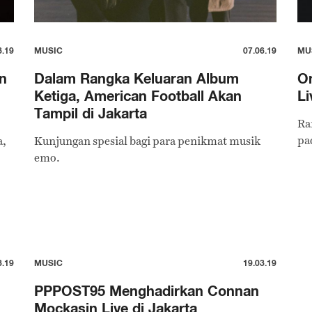
8.19
MUSIC
07.06.19
MU
n
Dalam Rangka Keluaran Album
O
Ketiga, American Football Akan
Li
Tampil di Jakarta
Ra
pad
a,
Kunjungan spesial bagi para penikmat musik
emo.
3.19
MUSIC
19.03.19
PPPOST95 Menghadirkan Connan
Mockasin Live di Jakarta