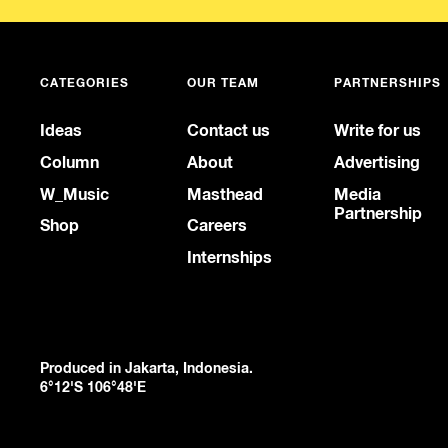
CATEGORIES
OUR TEAM
PARTNERSHIPS
Ideas
Contact us
Write for us
Column
About
Advertising
W_Music
Masthead
Media
Partnership
Shop
Careers
Internships
Produced in Jakarta, Indonesia.
6°12'S 106°48'E