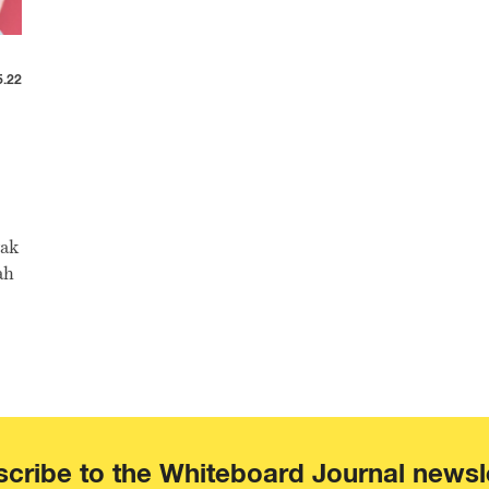
5.22
yak
ah
cribe to the Whiteboard Journal newsl