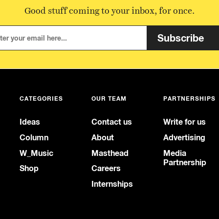
Good stuff coming to your inbox, for once.
Subscribe
CATEGORIES
OUR TEAM
PARTNERSHIPS
Ideas
Contact us
Write for us
Column
About
Advertising
W_Music
Masthead
Media
Partnership
Shop
Careers
Internships