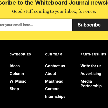
cribe to the Whiteboard Journal newsl
Good stuff coming to your inbox, for once.
Subscribe
CATEGORIES
OUR TEAM
PARTNERSHIPS
Ideas
Contact us
Write for us
Column
About
Advertising
W_Music
Masthead
Media
Partnership
Shop
Careers
Internships