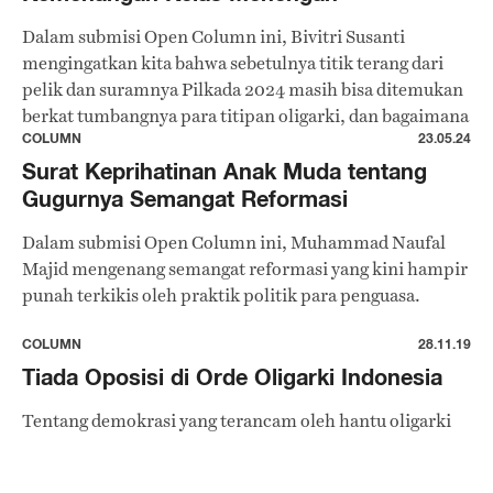
Dalam submisi Open Column ini, Bivitri Susanti
mengingatkan kita bahwa sebetulnya titik terang dari
pelik dan suramnya Pilkada 2024 masih bisa ditemukan
berkat tumbangnya para titipan oligarki, dan bagaimana
masing-masing dari kita bisa bersama-sama
COLUMN
23.05.24
memperjuangkan hak kita sebagai warga.
Surat Keprihatinan Anak Muda tentang
Gugurnya Semangat Reformasi
Dalam submisi Open Column ini, Muhammad Naufal
Majid mengenang semangat reformasi yang kini hampir
punah terkikis oleh praktik politik para penguasa.
COLUMN
28.11.19
Tiada Oposisi di Orde Oligarki Indonesia
Tentang demokrasi yang terancam oleh hantu oligarki